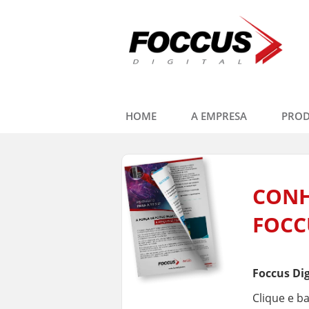
HOME
A EMPRESA
PRO
CONH
FOCCU
Foccus Dig
Clique e b