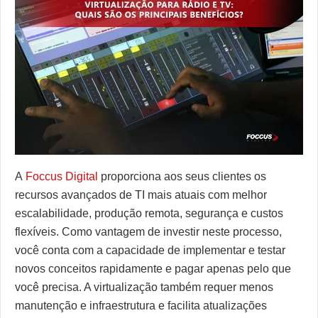
Enensys
ERI
GatesAir
Grass Valley
Haivision
Sencore
Telos Alliance
A
Foccus Digital
proporciona aos seus clientes os
recursos avançados de TI mais atuais com melhor
Triveni Digital
escalabilidade, produção remota, segurança e custos
VideoSwitch
flexíveis. Como vantagem de investir neste processo,
você conta com a capacidade de implementar e testar
novos conceitos rapidamente e pagar apenas pelo que
você precisa. A virtualização também requer menos
manutenção e infraestrutura e facilita atualizações