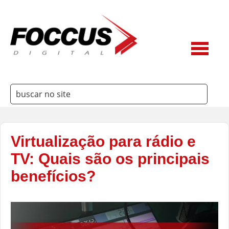
Virtualização para rádio e
3Way
TV: Quais são os principais
Ateme
benefícios?
Belden
Dielectric