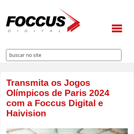
Transmita os Jogos
3Way
Olímpicos de Paris 2024
Ateme
com a Foccus Digital e
Haivision
Belden
Dielectric