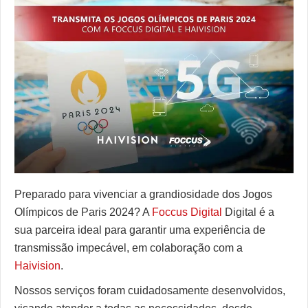
Enensys
ERI
GatesAir
Grass Valley
Haivision
Sencore
Telos Alliance
Preparado para vivenciar a grandiosidade dos Jogos
Triveni Digital
Olímpicos de Paris 2024? A
Foccus Digital
Digital é a
VideoSwitch
sua parceira ideal para garantir uma experiência de
transmissão impecável, em colaboração com a
Haivision
.
Nossos serviços foram cuidadosamente desenvolvidos,