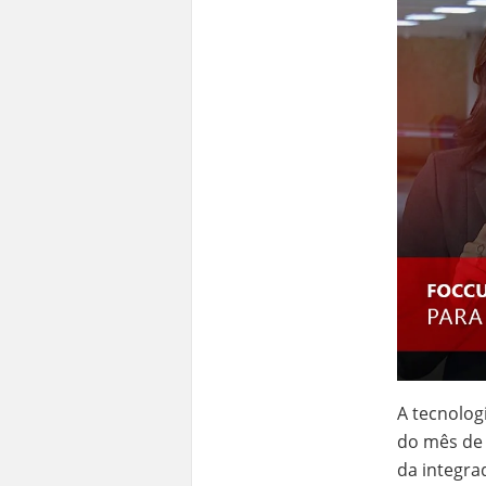
A tecnolog
do mês de 
da integra