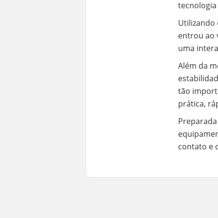
tecnologia
Utilizand
entrou ao v
uma intera
Além da m
estabilida
tão import
prática, rá
Preparada 
equipament
contato e