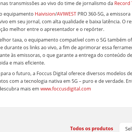
 nas transmissões ao vivo do time de jornalismo da
Record 
o o equipamento
Haivision
/
AVIWEST
PRO 360-5G, a emissora 
ivo em seu jornal, com alta qualidade e baixa latência. O re
ção melhor entre o apresentador e o repórter.
elhor taxa, o equipamento compatível com o 5G também of
de durante os links ao vivo, a fim de aprimorar essa ferram
ante às emissoras, o que garante a entrega do conteúdo d
pida e mais eficiente.
para o futuro, a Foccus Digital oferece diversos modelos d
os com a tecnologia nativa em 5G – puro e de verdade. En
 descubra mais em
www.foccusdigital.com
Todos os produtos
Se