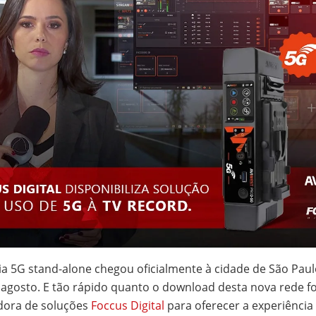
ia 5G stand-alone chegou oficialmente à cidade de São Paulo
agosto. E tão rápido quanto o download desta nova rede fo
dora de soluções
Foccus Digital
para oferecer a experiência d