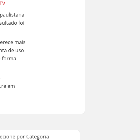
TV
.
paulistana
sultado foi
erece mais
enta de uso
e forma
e
tre em
lecione por Categoria