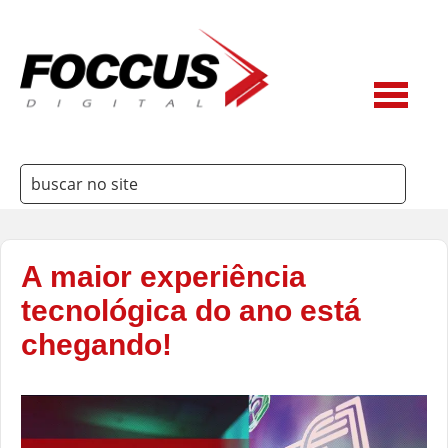
A maior experiência
3Way
tecnológica do ano está
Ateme
chegando!
Belden
Dielectric