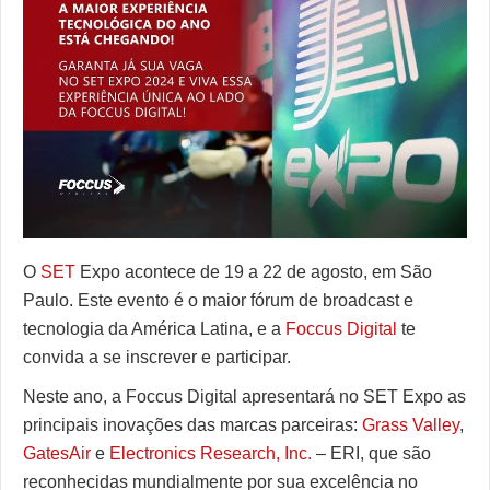
Enensys
ERI
GatesAir
Grass Valley
Haivision
Sencore
Telos Alliance
O
SET
Expo acontece de 19 a 22 de agosto, em São
Paulo. Este evento é o maior fórum de broadcast e
Triveni Digital
tecnologia da América Latina, e a
Foccus Digital
te
VideoSwitch
convida a se inscrever e participar.
Neste ano, a Foccus Digital apresentará no SET Expo as
principais inovações das marcas parceiras:
Grass Valley
,
GatesAir
e
Electronics Research, Inc.
– ERI, que são
reconhecidas mundialmente por sua excelência no