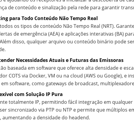
a de conteúdo e sinalização pela rede para garantir trans
ing para Todo Conteúdo Não Tempo Real
 todos os tipos de conteúdo Não Tempo Real (NRT). Garante
alertas de emergência (AEA) e aplicações interativas (BA) p
. Além disso, qualquer arquivo ou conteúdo binário pode 
de.
tender Necessidades Atuais e Futuras das Emissoras
ão baseada em software que oferece alta densidade e escal
or COTS via Docker, VM ou na cloud (AWS ou Google), e in
em software, como gateways de broadcast, multiplexadores
exível com Solução IP Pura
te totalmente IP, permitindo fácil integração em qualquer
ser sincronizado via PTP ou NTP e permite que múltiplos 
r, aumentando a densidade do headend.