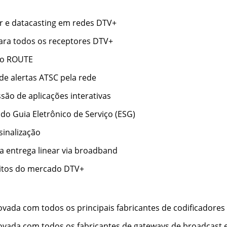
r e datacasting em redes DTV+
ara todos os receptores DTV+
do ROUTE
e alertas ATSC pela rede
ão de aplicações interativas
o Guia Eletrônico de Serviço (ESG)
sinalização
a entrega linear via broadband
itos do mercado DTV+
vada com todos os principais fabricantes de codificadores
ovada com todos os fabricantes de gateways de broadcast 