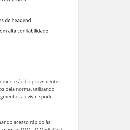
es de headend
m alta confiabilidade
 somente áudio provenientes
os pela norma, utilizando
egmentos ao vivo e pode
onando acesso rápido às
da serviço DTV+. O MediaCast