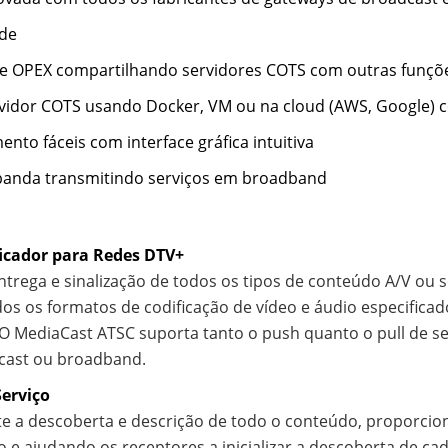
ade
e OPEX compartilhando servidores COTS com outras funçõ
idor COTS usando Docker, VM ou na cloud (AWS, Google) co
to fáceis com interface gráfica intuitiva
 banda transmitindo serviços em broadband
icador para Redes DTV+
trega e sinalização de todos os tipos de conteúdo A/V ou
os os formatos de codificação de vídeo e áudio especificad
 MediaCast ATSC suporta tanto o push quanto o pull de s
dcast ou broadband.
Serviço
ite a descoberta e descrição de todo o conteúdo, proporci
o e ajudando os receptores a inicializar a descoberta de ca