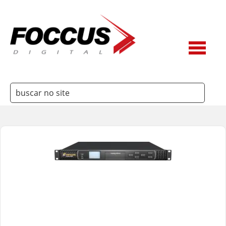
3Way
Ateme
Belden
Dielectric