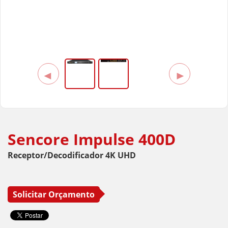
Enensys
ERI
GatesAir
Grass Valley
◄
►
Haivision
Sencore
Telos Alliance
Sencore Impulse 400D
Triveni Digital
Receptor/Decodificador 4K UHD
VideoSwitch
Solicitar Orçamento