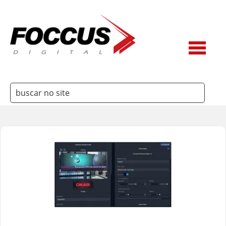
3Way
Ateme
Belden
Dielectric