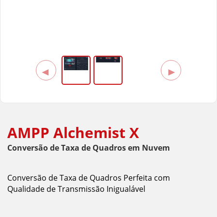
Enensys
ERI
GatesAir
Grass Valley
◄
►
Haivision
Sencore
Telos Alliance
AMPP Alchemist X
Triveni Digital
Conversão de Taxa de Quadros em Nuvem
VideoSwitch
Conversão de Taxa de Quadros Perfeita com
Qualidade de Transmissão Inigualável