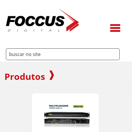
Produtos
3Way
Ateme
Belden
Dielectric