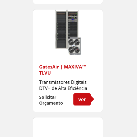
GatesAir | MAXIVA™
TLVU
Transmissores Digitais
DTV+ de Alta Eficiência
com Resfriamento a
Solicitar
ver
Líquido
Orçamento