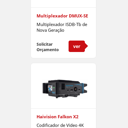
Enensys
ERI
Multiplexador DMUX-SE
GatesAir
Multiplexador ISDB-Tb de
Nova Geração
Grass Valley
Solicitar
ver
Haivision
Orçamento
Sencore
Telos Alliance
Triveni Digital
VideoSwitch
Haivision Falkon X2
Codificador de Vídeo 4K